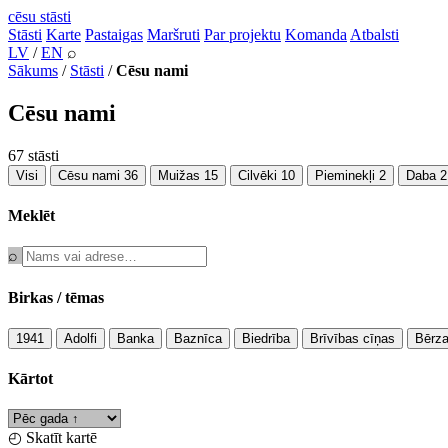
cēsu
stāsti
Stāsti
Karte
Pastaigas
Maršruti
Par projektu
Komanda
Atbalsti
LV
/
EN
⌕
Sākums
/
Stāsti
/
Cēsu nami
Cēsu nami
67
stāsti
Visi
Cēsu nami
36
Muižas
15
Cilvēki
10
Pieminekļi
2
Daba
2
Meklēt
⌕
Birkas / tēmas
1941
Adolfi
Banka
Baznīca
Biedrība
Brīvības cīņas
Bērza
Kārtot
◴ Skatīt kartē