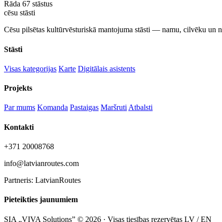
Rāda
67
stāstus
cēsu
stāsti
Cēsu pilsētas kultūrvēsturiskā mantojuma stāsti — namu, cilvēku un 
Stāsti
Visas kategorijas
Karte
Digitālais asistents
Projekts
Par mums
Komanda
Pastaigas
Maršruti
Atbalsti
Kontakti
+371 20008768
info@latvianroutes.com
Partneris: LatvianRoutes
Pieteikties jaunumiem
SIA „VIVA Solutions” © 2026 · Visas tiesības rezervētas
LV / EN