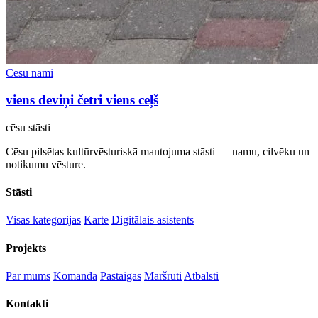
Cēsu nami
viens deviņi četri viens ceļš
cēsu
stāsti
Cēsu pilsētas kultūrvēsturiskā mantojuma stāsti — namu, cilvēku un
notikumu vēsture.
Stāsti
Visas kategorijas
Karte
Digitālais asistents
Projekts
Par mums
Komanda
Pastaigas
Maršruti
Atbalsti
Kontakti