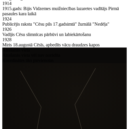
1914
1915.gads: Bijis Vidzemes muižniecības lazaretes vadītājs Pirmā
pasaules kara laikā
1924
Publicējis rakstu "Cēsu pils 17.gadsimtā" žurnālā "Nedēļa"
1926
Vadījis Cēsu slimnīcas pārbūvi un labiekārtošanu
1928
Miris 18.augustā Cēsīs, apbedīts vācu draudzes kapos
Atrašanās vieta
Atrašanās vieta vēl nav norādīta
Koordinātes tiks pievienotas