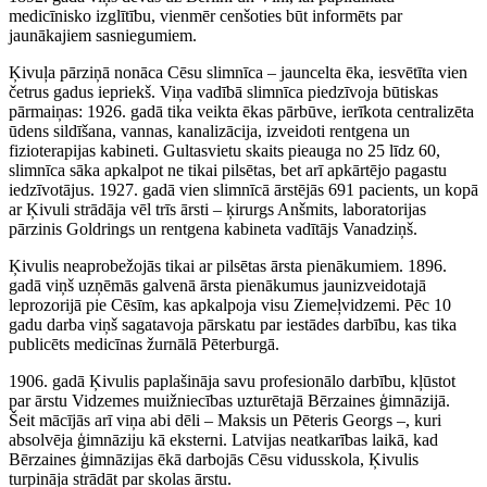
medicīnisko izglītību, vienmēr cenšoties būt informēts par
jaunākajiem sasniegumiem.
Ķivuļa pārziņā nonāca Cēsu slimnīca – jauncelta ēka, iesvētīta vien
četrus gadus iepriekš. Viņa vadībā slimnīca piedzīvoja būtiskas
pārmaiņas: 1926. gadā tika veikta ēkas pārbūve, ierīkota centralizēta
ūdens sildīšana, vannas, kanalizācija, izveidoti rentgena un
fizioterapijas kabineti. Gultasvietu skaits pieauga no 25 līdz 60,
slimnīca sāka apkalpot ne tikai pilsētas, bet arī apkārtējo pagastu
iedzīvotājus. 1927. gadā vien slimnīcā ārstējās 691 pacients, un kopā
ar Ķivuli strādāja vēl trīs ārsti – ķirurgs Anšmits, laboratorijas
pārzinis Goldrings un rentgena kabineta vadītājs Vanadziņš.
Ķivulis neaprobežojās tikai ar pilsētas ārsta pienākumiem. 1896.
gadā viņš uzņēmās galvenā ārsta pienākumus jaunizveidotajā
leprozorijā pie Cēsīm, kas apkalpoja visu Ziemeļvidzemi. Pēc 10
gadu darba viņš sagatavoja pārskatu par iestādes darbību, kas tika
publicēts medicīnas žurnālā Pēterburgā.
1906. gadā Ķivulis paplašināja savu profesionālo darbību, kļūstot
par ārstu Vidzemes muižniecības uzturētajā Bērzaines ģimnāzijā.
Šeit mācījās arī viņa abi dēli – Maksis un Pēteris Georgs –, kuri
absolvēja ģimnāziju kā eksterni. Latvijas neatkarības laikā, kad
Bērzaines ģimnāzijas ēkā darbojās Cēsu vidusskola, Ķivulis
turpināja strādāt par skolas ārstu.