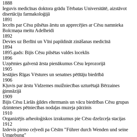
1888
Ieguvis medicīnas doktora grādu Tērbatas Universitātē, aizstāvot
disertāciju farmakoloģijā
1891
Iecelts par Cēsu pilsētas ārstu un apprecējies ar Cēsu namnieka
Bolcmaņa meitu Adelheidi
1892
Devies uz Berlīni un Vīni papildināt zināšanas medicīnā
1894
1895.gads: Bijis Cēsu pilsētas valdes loceklis
1896
Uzņēmies galvenā ārsta pienākumus Cēsu leprozorijā
1905
Iestājies Rīgas Vēstures un senatnes pētītāju biedrībā
1906
Kļuvis par ārstu Vidzemes muižniecības uzturētajā Bērzaines
ģimnāzijā
1909
Bijis Cēsu Lielās ģildes eltermanis un vācu biedrības Cēsu grupas
dzimtenes pētniecības nodaļas muzeja pārzinis
1910
Organizējis arheoloģiskos izrakumus pie Cēsu dzelzceļa stacijas
1912
Izdevis pirmo ceļvedi pa Cēsīm "Führer durch Wenden und seine
Umgebung"