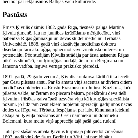
liecinot par iekļaušanos Baltijas vācu kultūrvidē.
Pa
stāsts
Ernsts Ķivulis dzimis 1862. gadā Rīgā, tiesneša palīga Martina
Ķivuļa ģimenē. Jau no jaunības izrādīdams mērķtiecību, viņš
pabeidza Rīgas ģimnāziju un devās studēt medicīnu Tērbatas
Universitātē. 1888. gadā viņš aizstāvēja medicīnas doktora
disertāciju farmakoloģijā, apliecinot savu zinātnisko interesi un
potenciālu. Pēc studijām Ķivulis strādāja par ārsta asistentu Rīgas
pilsētas slimnīcā, kur ķirurģijas nodaļā, ārstu fon Bergmana un
Jansona vadībā, ieguva vērtīgu praktisko pieredzi.
1891. gadā, 29 gadu vecumā, Ķivulis konkursa kārtībā tika iecelts
par Cēsu pilsētas ārstu. Par šo amatu viņš sacentās ar diviem citiem
medicīnas doktoriem – Ernstu Erasmusu un Juliusu Kuziku –, taču
pilsētas valde, ar četrām no piecām balsīm, priekšroku deva tieši
Ķivulim. Pilsētas galva īpaši uzsvēra viņa kā ķirurģijas speciālista
nozīmi, jo līdz tam cēsniekiem nopietnu operāciju gadījumos nācās
doties uz Rīgu vai Tērbatu. Iespējams, par labu lēmumam ietekmi
atstāja arī Ķivuļa pazīšanās ar Cēsu namnieku un domnieku
Bolcmani, kura meitu viņš apprecēja tajā pašā gada rudenī.
Tūlīt pēc stāšanās amatā Ķivulis turpināja pilnveidot zināšanas –
1892. gadā viņš devās uz Berlīni un Vīni, lai papildinātu