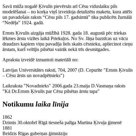
Savā mūža nogalē Ķivulis pievērsās arī Cēsu viduslaiku pils
modelēšanai – no korķa viņš izveidoja detalizētu maketu, kura attēls
un pavadošais raksts “Cēsu pils 17. gadsimtā” tika publicēts žurnālā
“Nedēļa” 1924. gadā.
Ernsts Ķivulis aizgāja mūžībā 1928. gada 18. augustā pēc triekas
lēkmes ārsta vizītes laikā Priekuļos. No Sv. Jāņa baznīcas uz vācu
draudzes kapiem viņu pavadīja liels skaits cēsnieku, apliecinot cieņu
ārstam, kurš veltījis pilsētai vairāk nekā trīs desmitgades.
Apraksta izveidē izmantoti materiāli no:
Latvijas Universitātes raksti, 704, 2007 (D. Cepurīte "Ernsts Ķivulis
– Cēsu ārsts un novadpētnieks")
Laikraksta "Novadnieks" 2006.gada 23.maija D.Vasmaņa raksts
"Kā Dr.Ernsts Ķivulis par Cēsu pilsētas ārstu tapa"
Notikumu
laika līnija
1862
Dzimis 30.oktobrī Rīgā tiesneša palīga Martina Ķivuļa ģimenē
1881
Beidzis Rīgas guberņas ģimnāziju