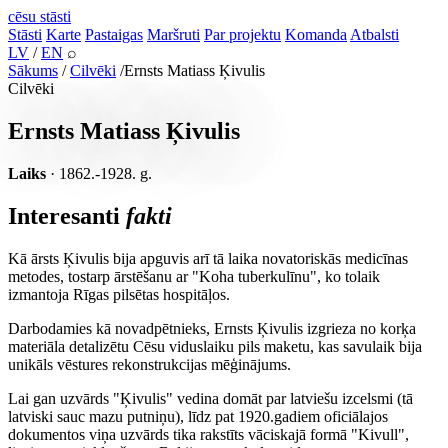
cēsu
stāsti
Stāsti
Karte
Pastaigas
Maršruti
Par projektu
Komanda
Atbalsti
LV
/
EN
⌕
Sākums
/
Cilvēki
/
Ernsts Matiass Ķivulis
Cilvēki
Ernsts Matiass Ķivulis
Laiks
· 1862.-1928. g.
Interesanti
fakti
Kā ārsts Ķivulis bija apguvis arī tā laika novatoriskās medicīnas
metodes, tostarp ārstēšanu ar "Koha tuberkulīnu", ko tolaik
izmantoja Rīgas pilsētas hospitāļos.
Darbodamies kā novadpētnieks, Ernsts Ķivulis izgrieza no korķa
materiāla detalizētu Cēsu viduslaiku pils maketu, kas savulaik bija
unikāls vēstures rekonstrukcijas mēģinājums.
Lai gan uzvārds "Ķivulis" vedina domāt par latviešu izcelsmi (tā
latviski sauc mazu putniņu), līdz pat 1920.gadiem oficiālajos
dokumentos viņa uzvārds tika rakstīts vāciskajā formā "Kivull",