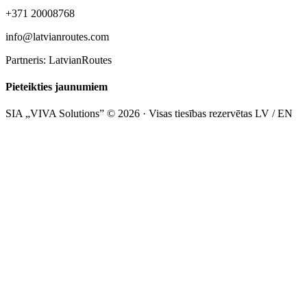
+371 20008768
info@latvianroutes.com
Partneris: LatvianRoutes
Pieteikties jaunumiem
SIA „VIVA Solutions” © 2026 · Visas tiesības rezervētas
LV / EN