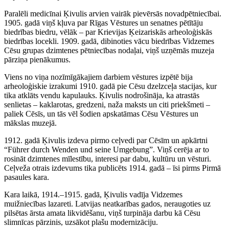
Paralēli medicīnai Ķivulis arvien vairāk pievērsās novadpētniecībai.
1905. gadā viņš kļuva par Rīgas Vēstures un senatnes pētītāju
biedrības biedru, vēlāk – par Krievijas Ķeizariskās arheoloģiskās
biedrības locekli. 1909. gadā, dibinoties vācu biedrības Vidzemes
Cēsu grupas dzimtenes pētniecības nodaļai, viņš uzņēmās muzeja
pārziņa pienākumus.
Viens no viņa nozīmīgākajiem darbiem vēstures izpētē bija
arheoloģiskie izrakumi 1910. gadā pie Cēsu dzelzceļa stacijas, kur
tika atklāts vendu kapulauks. Ķivulis nodrošināja, ka atrastās
senlietas – kaklarotas, gredzeni, naža maksts un citi priekšmeti –
paliek Cēsīs, un tās vēl šodien apskatāmas Cēsu Vēstures un
mākslas muzejā.
1912. gadā Ķivulis izdeva pirmo ceļvedi par Cēsīm un apkārtni
“Führer durch Wenden und seine Umgebung”. Viņš cerēja ar to
rosināt dzimtenes mīlestību, interesi par dabu, kultūru un vēsturi.
Ceļveža otrais izdevums tika publicēts 1914. gadā – īsi pirms Pirmā
pasaules kara.
Kara laikā, 1914.–1915. gadā, Ķivulis vadīja Vidzemes
muižniecības lazareti. Latvijas neatkarības gados, neraugoties uz
pilsētas ārsta amata likvidēšanu, viņš turpināja darbu kā Cēsu
slimnīcas pārzinis, uzsākot plašu modernizāciju.