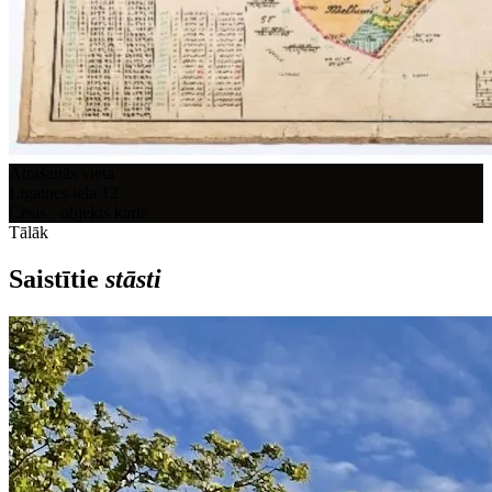
Atrašanās vieta
Līgatnes iela 12
Cēsis · objekts kartē
Tālāk
Saistītie
stāsti