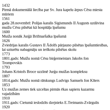
1432
Pirmā dokumentālā liecība par Sv. Jura kapelu ārpus Cēsu miesta
mūriem
1561
gada 28.novembrī: Polijas karalis Sigismunds II Augusts uzdāvina
muižu Cēsu pilsētai kā hospitāļa īpašumu
1600
Muiža nonāk Jurģā Brifmaršalka īpašumā
1626
Zviedrijas karalis Gustavs II Ādolfs pārjauno pilsētas īpašumtiesības,
lai uzturētu nabagmāju un ierīkotu pilsētas skolu
1773
1801.gads: Muižu nomā Cēsu birģermeistars Jakobs fon
Trompovskis
1793
Johans Kristofs Broce uzzīmē Jurģu muižas kompleksu
1807
1814.gads: Muižu nomā rātskungs Ludvigs Samuels fon Kīters
1853
Uz muižas zemes tiek uzceltas pirmās ēkas sapieru kazarmu
vajadzībām
1910
1911.gads: Cietumā ieslodzīts dzejnieks E.Treimanis-Zvārgulis
1920