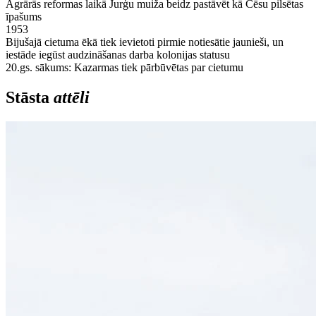
Agrārās reformas laikā Jurģu muiža beidz pastāvēt kā Cēsu pilsētas
īpašums
1953
Bijušajā cietuma ēkā tiek ievietoti pirmie notiesātie jaunieši, un
iestāde iegūst audzināšanas darba kolonijas statusu
20.gs. sākums: Kazarmas tiek pārbūvētas par cietumu
Stāsta
attēli