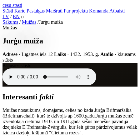
cēsu
stāsti
Stāsti
Karte
Pastaigas
Maršruti
Par projektu
Komanda
Atbalsti
LV
/
EN
⌕
Sākums
/
Muižas
/
Jurģu muiža
Muižas
Jurģu muiža
Adrese
· Līgatnes iela 12
Laiks
· 1432.-1953. g.
Audio
· klausāms
stāsts
Klausies stāstu
Interesanti
fakti
Muižas nosaukums, domājams, cēlies no kāda Jurģa Brifmaršalka
(Briefmarschall), kurš te dzīvojis ap 1600.gadu.Jurģu muižas zemē
izveidotajā cietumā 1910. un 1911.gadā sešus mēnešus pavadīja
dzejnieks E.Treimanis-Zvārgulis, kur šeit gūtos pārdzīvojumus vēlāk
izteica dzejoļu krājumā "Cietuma rozes".