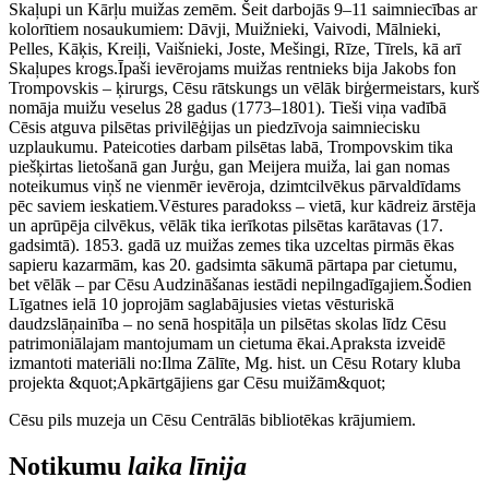
Skaļupi un Kārļu muižas zemēm. Šeit darbojās 9–11 saimniecības ar
kolorītiem nosaukumiem: Dāvji, Muižnieki, Vaivodi, Mālnieki,
Pelles, Kāķis, Kreiļi, Vaišnieki, Joste, Mešingi, Rīze, Tīrels, kā arī
Skaļupes krogs.Īpaši ievērojams muižas rentnieks bija Jakobs fon
Trompovskis – ķirurgs, Cēsu rātskungs un vēlāk birģermeistars, kurš
nomāja muižu veselus 28 gadus (1773–1801). Tieši viņa vadībā
Cēsis atguva pilsētas privilēģijas un piedzīvoja saimniecisku
uzplaukumu. Pateicoties darbam pilsētas labā, Trompovskim tika
piešķirtas lietošanā gan Jurģu, gan Meijera muiža, lai gan nomas
noteikumus viņš ne vienmēr ievēroja, dzimtcilvēkus pārvaldīdams
pēc saviem ieskatiem.Vēstures paradokss – vietā, kur kādreiz ārstēja
un aprūpēja cilvēkus, vēlāk tika ierīkotas pilsētas karātavas (17.
gadsimtā). 1853. gadā uz muižas zemes tika uzceltas pirmās ēkas
sapieru kazarmām, kas 20. gadsimta sākumā pārtapa par cietumu,
bet vēlāk – par Cēsu Audzināšanas iestādi nepilngadīgajiem.Šodien
Līgatnes ielā 10 joprojām saglabājusies vietas vēsturiskā
daudzslāņainība – no senā hospitāļa un pilsētas skolas līdz Cēsu
patrimoniālajam mantojumam un cietuma ēkai.Apraksta izveidē
izmantoti materiāli no:Ilma Zālīte, Mg. hist. un Cēsu Rotary kluba
projekta &quot;Apkārtgājiens gar Cēsu muižām&quot;
Cēsu pils muzeja un Cēsu Centrālās bibliotēkas krājumiem.
Notikumu
laika līnija