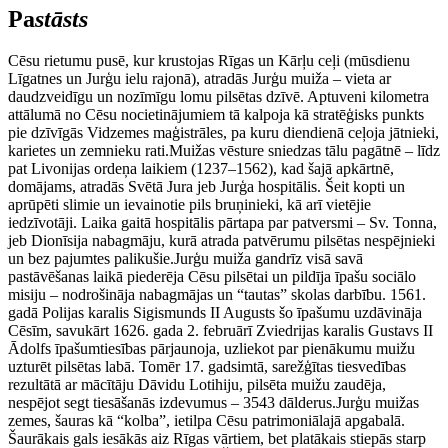
Pa
stāsts
Cēsu rietumu pusē, kur krustojas Rīgas un Kārļu ceļi (mūsdienu
Līgatnes un Jurģu ielu rajonā), atradās Jurģu muiža – vieta ar
daudzveidīgu un nozīmīgu lomu pilsētas dzīvē. Aptuveni kilometra
attālumā no Cēsu nocietinājumiem tā kalpoja kā stratēģisks punkts
pie dzīvīgās Vidzemes maģistrāles, pa kuru diendienā ceļoja jātnieki,
karietes un zemnieku rati.Muižas vēsture sniedzas tālu pagātnē – līdz
pat Livonijas ordeņa laikiem (1237–1562), kad šajā apkārtnē,
domājams, atradās Svētā Jura jeb Jurģa hospitālis. Šeit kopti un
aprūpēti slimie un ievainotie pils bruņinieki, kā arī vietējie
iedzīvotāji. Laika gaitā hospitālis pārtapa par patversmi – Sv. Tonna,
jeb Dionīsija nabagmāju, kurā atrada patvērumu pilsētas nespējnieki
un bez pajumtes palikušie.Jurģu muiža gandrīz visā savā
pastāvēšanas laikā piederēja Cēsu pilsētai un pildīja īpašu sociālo
misiju – nodrošināja nabagmājas un “tautas” skolas darbību. 1561.
gadā Polijas karalis Sigismunds II Augusts šo īpašumu uzdāvināja
Cēsīm, savukārt 1626. gada 2. februārī Zviedrijas karalis Gustavs II
Ādolfs īpašumtiesības pārjaunoja, uzliekot par pienākumu muižu
uzturēt pilsētas labā. Tomēr 17. gadsimtā, sarežģītas tiesvedības
rezultātā ar mācītāju Dāvidu Lotihiju, pilsēta muižu zaudēja,
nespējot segt tiesāšanās izdevumus – 3543 dālderus.Jurģu muižas
zemes, šauras kā “kolba”, ietilpa Cēsu patrimoniālajā apgabalā.
Šaurākais gals iesākās aiz Rīgas vārtiem, bet platākais stiepās starp