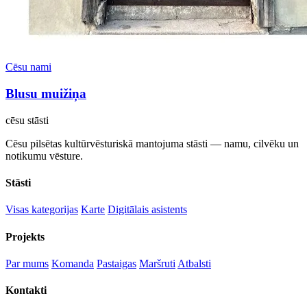
Cēsu nami
Blusu muižiņa
cēsu
stāsti
Cēsu pilsētas kultūrvēsturiskā mantojuma stāsti — namu, cilvēku un
notikumu vēsture.
Stāsti
Visas kategorijas
Karte
Digitālais asistents
Projekts
Par mums
Komanda
Pastaigas
Maršruti
Atbalsti
Kontakti