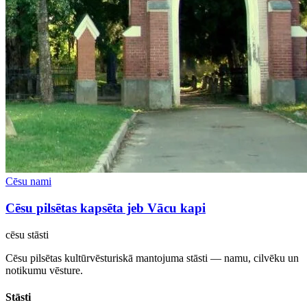
Cēsu nami
Cēsu pilsētas kapsēta jeb Vācu kapi
cēsu
stāsti
Cēsu pilsētas kultūrvēsturiskā mantojuma stāsti — namu, cilvēku un
notikumu vēsture.
Stāsti