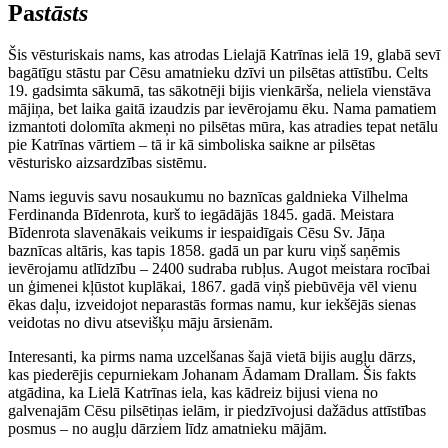
Pa
stāsts
Šis vēsturiskais nams, kas atrodas Lielajā Katrīnas ielā 19, glabā sevī
bagātīgu stāstu par Cēsu amatnieku dzīvi un pilsētas attīstību. Celts
19. gadsimta sākumā, tas sākotnēji bijis vienkārša, neliela vienstāva
mājiņa, bet laika gaitā izaudzis par ievērojamu ēku. Nama pamatiem
izmantoti dolomīta akmeņi no pilsētas mūra, kas atradies tepat netālu
pie Katrīnas vārtiem – tā ir kā simboliska saikne ar pilsētas
vēsturisko aizsardzības sistēmu.
Nams ieguvis savu nosaukumu no baznīcas galdnieka Vilhelma
Ferdinanda Bīdenrota, kurš to iegādājās 1845. gadā. Meistara
Bīdenrota slavenākais veikums ir iespaidīgais Cēsu Sv. Jāņa
baznīcas altāris, kas tapis 1858. gadā un par kuru viņš saņēmis
ievērojamu atlīdzību – 2400 sudraba rubļus. Augot meistara rocībai
un ģimenei kļūstot kuplākai, 1867. gadā viņš piebūvēja vēl vienu
ēkas daļu, izveidojot neparastās formas namu, kur iekšējās sienas
veidotas no divu atsevišķu māju ārsienām.
Interesanti, ka pirms nama uzcelšanas šajā vietā bijis augļu dārzs,
kas piederējis cepurniekam Johanam Ādamam Drallam. Šis fakts
atgādina, ka Lielā Katrīnas iela, kas kādreiz bijusi viena no
galvenajām Cēsu pilsētiņas ielām, ir piedzīvojusi dažādus attīstības
posmus – no augļu dārziem līdz amatnieku mājām.