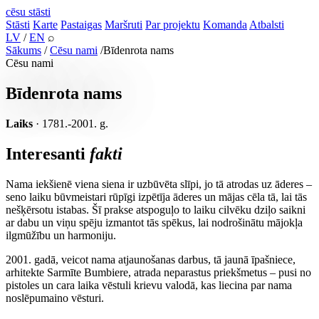
cēsu
stāsti
Stāsti
Karte
Pastaigas
Maršruti
Par projektu
Komanda
Atbalsti
LV
/
EN
⌕
Sākums
/
Cēsu nami
/
Bīdenrota nams
Cēsu nami
Bīdenrota nams
Laiks
· 1781.-2001. g.
Interesanti
fakti
Nama iekšienē viena siena ir uzbūvēta slīpi, jo tā atrodas uz āderes –
seno laiku būvmeistari rūpīgi izpētīja āderes un mājas cēla tā, lai tās
nešķērsotu istabas. Šī prakse atspoguļo to laiku cilvēku dziļo saikni
ar dabu un viņu spēju izmantot tās spēkus, lai nodrošinātu mājokļa
ilgmūžību un harmoniju.
2001. gadā, veicot nama atjaunošanas darbus, tā jaunā īpašniece,
arhitekte Sarmīte Bumbiere, atrada neparastus priekšmetus – pusi no
pistoles un cara laika vēstuli krievu valodā, kas liecina par nama
noslēpumaino vēsturi.