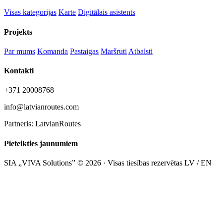
Visas kategorijas
Karte
Digitālais asistents
Projekts
Par mums
Komanda
Pastaigas
Maršruti
Atbalsti
Kontakti
+371 20008768
info@latvianroutes.com
Partneris: LatvianRoutes
Pieteikties jaunumiem
SIA „VIVA Solutions” © 2026 · Visas tiesības rezervētas
LV / EN