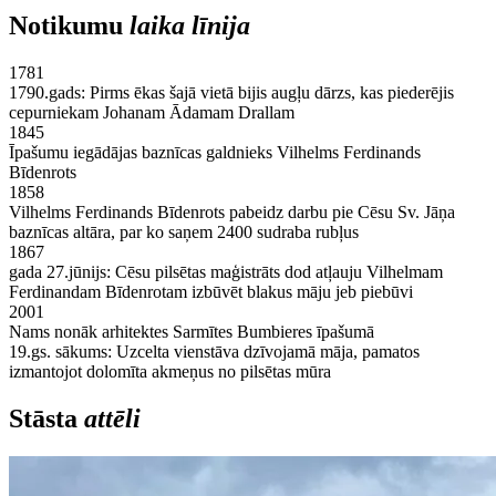
Notikumu
laika līnija
1781
1790.gads: Pirms ēkas šajā vietā bijis augļu dārzs, kas piederējis
cepurniekam Johanam Ādamam Drallam
1845
Īpašumu iegādājas baznīcas galdnieks Vilhelms Ferdinands
Bīdenrots
1858
Vilhelms Ferdinands Bīdenrots pabeidz darbu pie Cēsu Sv. Jāņa
baznīcas altāra, par ko saņem 2400 sudraba rubļus
1867
gada 27.jūnijs: Cēsu pilsētas maģistrāts dod atļauju Vilhelmam
Ferdinandam Bīdenrotam izbūvēt blakus māju jeb piebūvi
2001
Nams nonāk arhitektes Sarmītes Bumbieres īpašumā
19.gs. sākums: Uzcelta vienstāva dzīvojamā māja, pamatos
izmantojot dolomīta akmeņus no pilsētas mūra
Stāsta
attēli