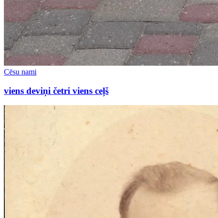
Cēsu nami
viens deviņi četri viens ceļš