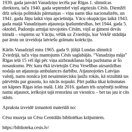
1939. gada janvārī Vanadziņu iecēla par Rīgas 1. slimnīcas
direktoru, taču 1940. gada septembrī viņš atgriezās Cēsīs. Diemžēl
drīz sekoja politiskās pārmaiņas – viņa nams tika nacionalizēts, un
1941. gada Jāņu laikā viņu apcietināja. Vācu okupācijas laikā 1943.
gada maijā Vanadziņam atjaunoja īpašumtiesības, bet 1944. gada 5.
oktobrī, Padomju armijai tuvojoties Cēsīm, viņš ar ģimeni devās
trimdā – vispirms uz Vāciju, vēlāk uz Zviedriju, kur Vekšē strādāja
par ārstu un izveidoja latviešu grāmatu kolekciju.
Kārlis Vanadziņš mira 1965. gada 9. jūlijā Lundas slimnīcā
Zviedrijā, taču viņa mantojums Cēsīs saglabājās. “Vanadziņa māja”
Rīgas ielā 15 vēl ilgi pēc viņa aizbraukšanas bija pazīstama ar šo
nosaukumu. Pēc kara ēkā izvietojās Cēsu Veselības aizsardzības
nodaļa un atjaunoja ambulances darbību. Atjaunojoties Latvijas
valstij, nams nonāca ļoti nesaimniecisku ļaužu rokās, kā rezultātā tas
pārvērtās par graustu, ko nācās nojaukt. Pāri palika tikai krāsmatas
un kāpnes Rīgas ielas malā. Līdz 2016. gadam trīs uzņēmēji nolēma
namu atjaunot, ierīkojot tajā restorānu un viesnīcu – bet tas jau ir cits
stāsts.
Apraksta izveidē izmantoti materiāli no:
Cēsu muzeja un Cēsu Centrālās bibliotēkas krājumiem.
https://biblioteka.cesis.lv/