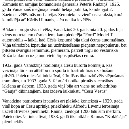
Zamuels un armijas komandieris ģenerālis Pēteris Radziņš. 1925.
gadā Vanadziņš mēģināja ienākt lielajā politikā, kandidējot 2.
Saeimas vēlēšanās no Latvijas Zemnieku savienības saraksta, kurā
kandidēja arī Kārlis Ulmanis, taču netika ievēlēts.
Būdams progresīvs cilvēks, Vanadziņš 20. gadsimta 20. gados bija
viens no retajiem cēsniekiem, kam piederēja “Ford” Model T
automobilis – laikā, kad Cēsīs kopumā bija tikai četras automašīnas.
Viņa tālredzība izpaudās arī uzdrīkstēšanās pieņemt nepopulārus, bet
pilsētai svarīgus lēmumus, piemēram, pārcelt tirgu no vēsturiskā
Rožu laukuma uz jaunu vietu ārpus pilsētas centra.
1932. gadā Vanadziņš nodibināja Cēsu kūrorta komiteju, kas
veicināja tūrisma attīstību un sporta infrastruktūras uzlabošanu
pilsētā. Pateicoties šai iniciatīvai, Cīrulīšos tika uzbūvēts slēpošanas
tramplīns, un 1933. gada 5. februārī notika pirmās sacensības
lēkšanā ar slēpēm. 1933. gadā viņš bija arī viens no sabiedrības
“Gauja” dibinātājiem, kas izdeva laikrakstu “Cēsu Vēstis”.
Vanadziņa patriotisms izpaudās arī plašākā kontekstā – 1929. gadā
viņš kopā ar Cēsu apriņķa priekšnieku Alfredu Līvenu ierosināja
uzcelt Brīvības pieminekli Raunā, ziedojot 1200 latu šim mērķim.
Pateicoties šai iniciatīvai, 1933. gadā tika atklāts Raunas “Koklētāja”
piemineklis.