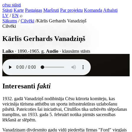
cēsu
stāsti
Stāsti
Karte
Pastaigas
Maršruti
Par projektu
Komanda
Atbalsti
LV
/
EN
⌕
Sākums
/
Cilvēki
/
Kārlis Gerhards Vanadziņš
Cilvēki
Kārlis Gerhards Vanadziņš
Laiks
· 1890.-1965. g.
Audio
· klausāms stāsts
Klausies stāstu
Interesanti
fakti
1932. gadā Vanadziņš nodibināja Cēsu kūrorta komiteju, kas
veicināja tūrisma attīstību un sporta infrastruktūras uzlabošanu
pilsētā. Pateicoties šai iniciatīvai, Cīrulīšos tika uzbūvēts slēpošanas
tramplīns, un 1933. gada 5. februārī notika pirmās sacensības
lēkšanā ar slēpēm.
Vanadziņam divdesmito gadu vidū piederēja firmas "Ford" vieglais