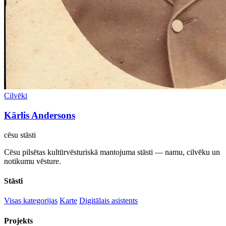
Cilvēki
Kārlis Andersons
cēsu
stāsti
Cēsu pilsētas kultūrvēsturiskā mantojuma stāsti — namu, cilvēku un
notikumu vēsture.
Stāsti
Visas kategorijas
Karte
Digitālais asistents
Projekts