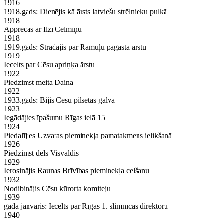
1916
1918.gads: Dienējis kā ārsts latviešu strēlnieku pulkā
1918
Apprecas ar Ilzi Celmiņu
1918
1919.gads: Strādājis par Rāmuļu pagasta ārstu
1919
Iecelts par Cēsu apriņķa ārstu
1922
Piedzimst meita Daina
1922
1933.gads: Bijis Cēsu pilsētas galva
1923
Iegādājies īpašumu Rīgas ielā 15
1924
Piedalījies Uzvaras pieminekļa pamatakmens ielikšanā
1926
Piedzimst dēls Visvaldis
1929
Ierosinājis Raunas Brīvības pieminekļa celšanu
1932
Nodibinājis Cēsu kūrorta komiteju
1939
gada janvāris: Iecelts par Rīgas 1. slimnīcas direktoru
1940