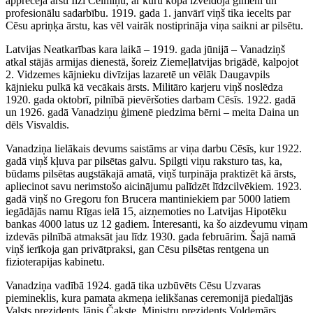
apprecēja ārsti Ilzi Celmiņu, ar kuru kopā izveidoja ģimeni un
profesionālu sadarbību. 1919. gada 1. janvārī viņš tika iecelts par
Cēsu apriņķa ārstu, kas vēl vairāk nostiprināja viņa saikni ar pilsētu.
Latvijas Neatkarības kara laikā – 1919. gada jūnijā – Vanadziņš
atkal stājās armijas dienestā, šoreiz Ziemeļlatvijas brigādē, kalpojot
2. Vidzemes kājnieku divīzijas lazaretē un vēlāk Daugavpils
kājnieku pulkā kā vecākais ārsts. Militāro karjeru viņš noslēdza
1920. gada oktobrī, pilnībā pievēršoties darbam Cēsīs. 1922. gadā
un 1926. gadā Vanadziņu ģimenē piedzima bērni – meita Daina un
dēls Visvaldis.
Vanadziņa lielākais devums saistāms ar viņa darbu Cēsīs, kur 1922.
gadā viņš kļuva par pilsētas galvu. Spilgti viņu raksturo tas, ka,
būdams pilsētas augstākajā amatā, viņš turpināja praktizēt kā ārsts,
apliecinot savu nerimstošo aicinājumu palīdzēt līdzcilvēkiem. 1923.
gadā viņš no Gregoru fon Brucera mantiniekiem par 5000 latiem
iegādājās namu Rīgas ielā 15, aizņemoties no Latvijas Hipotēku
bankas 4000 latus uz 12 gadiem. Interesanti, ka šo aizdevumu viņam
izdevās pilnībā atmaksāt jau līdz 1930. gada februārim. Šajā namā
viņš ierīkoja gan privātpraksi, gan Cēsu pilsētas rentgena un
fizioterapijas kabinetu.
Vanadziņa vadībā 1924. gadā tika uzbūvēts Cēsu Uzvaras
piemineklis, kura pamata akmeņa ielikšanas ceremonijā piedalījās
Valsts prezidents Jānis Čakste, Ministru prezidents Voldemārs