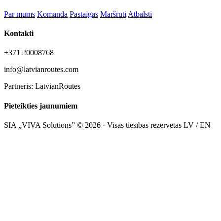
Par mums
Komanda
Pastaigas
Maršruti
Atbalsti
Kontakti
+371 20008768
info@latvianroutes.com
Partneris: LatvianRoutes
Pieteikties jaunumiem
SIA „VIVA Solutions” © 2026 · Visas tiesības rezervētas
LV / EN