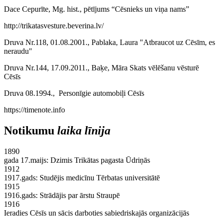
Dace Cepurīte, Mg. hist., pētījums “Cēsnieks un viņa nams”
http://trikatasvesture.beverina.lv/
Druva Nr.118, 01.08.2001., Pablaka, Laura "Atbraucot uz Cēsīm, es
neraudu"
Druva Nr.144, 17.09.2011., Baķe, Māra Skats vēlēšanu vēsturē
Cēsīs
Druva 08.1994., Personīgie automobiļi Cēsīs
https://timenote.info
Notikumu
laika līnija
1890
gada 17.maijs: Dzimis Trikātas pagasta Ūdriņās
1912
1917.gads: Studējis medicīnu Tērbatas universitātē
1915
1916.gads: Strādājis par ārstu Straupē
1916
Ieradies Cēsīs un sācis darboties sabiedriskajās organizācijās