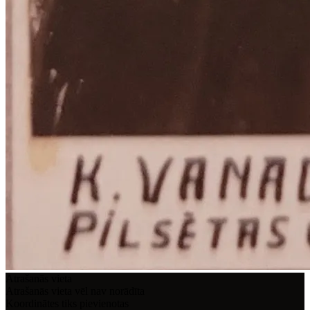
Atrašanās vieta
Atrašanās vieta vēl nav norādīta
Koordinātes tiks pievienotas