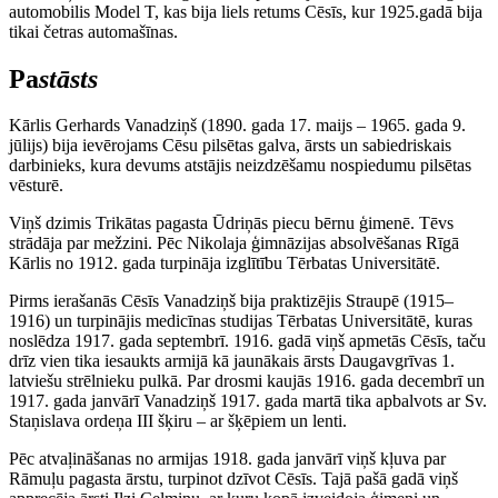
automobilis Model T, kas bija liels retums Cēsīs, kur 1925.gadā bija
tikai četras automašīnas.
Pa
stāsts
Kārlis Gerhards Vanadziņš (1890. gada 17. maijs – 1965. gada 9.
jūlijs) bija ievērojams Cēsu pilsētas galva, ārsts un sabiedriskais
darbinieks, kura devums atstājis neizdzēšamu nospiedumu pilsētas
vēsturē.
Viņš dzimis Trikātas pagasta Ūdriņās piecu bērnu ģimenē. Tēvs
strādāja par mežzini. Pēc Nikolaja ģimnāzijas absolvēšanas Rīgā
Kārlis no 1912. gada turpināja izglītību Tērbatas Universitātē.
Pirms ierašanās Cēsīs Vanadziņš bija praktizējis Straupē (1915–
1916) un turpinājis medicīnas studijas Tērbatas Universitātē, kuras
noslēdza 1917. gada septembrī. 1916. gadā viņš apmetās Cēsīs, taču
drīz vien tika iesaukts armijā kā jaunākais ārsts Daugavgrīvas 1.
latviešu strēlnieku pulkā. Par drosmi kaujās 1916. gada decembrī un
1917. gada janvārī Vanadziņš 1917. gada martā tika apbalvots ar Sv.
Staņislava ordeņa III šķiru – ar šķēpiem un lenti.
Pēc atvaļināšanas no armijas 1918. gada janvārī viņš kļuva par
Rāmuļu pagasta ārstu, turpinot dzīvot Cēsīs. Tajā pašā gadā viņš