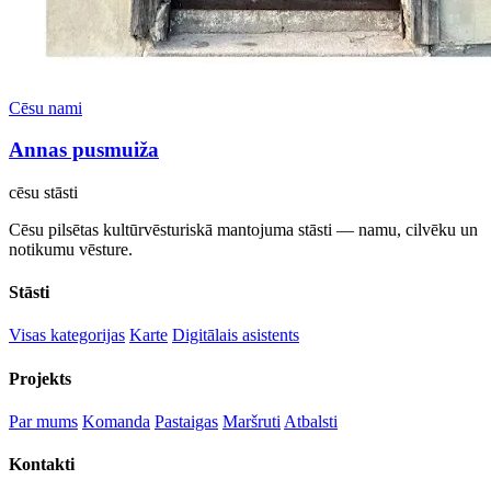
Cēsu nami
Annas pusmuiža
cēsu
stāsti
Cēsu pilsētas kultūrvēsturiskā mantojuma stāsti — namu, cilvēku un
notikumu vēsture.
Stāsti
Visas kategorijas
Karte
Digitālais asistents
Projekts
Par mums
Komanda
Pastaigas
Maršruti
Atbalsti
Kontakti