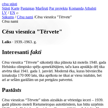
cēsu
stāsti
Stāsti
Karte
Pastaigas
Maršruti
Par projektu
Komanda
Atbalsti
LV
/
EN
⌕
Sākums
/
Cēsu nami
/
Cēsu viesnīca "Tērvete"
Cēsu nami
Cēsu viesnīca "Tērvete"
Laiks
· 1939.-1963. g.
Interesanti
fakti
Cēsu viesnīca “Tērvete” sākotnēji tika plānota kā motelis 1940. gada
Helsinku olimpisko spēļu apmeklētājiem, taču kara apstākļu dēļ tika
atvērta tikai 1941. gada 1. janvārī. Modernā ēka, kuras būvniecība
izmaksāja 170 000 latu, tika aprīkota ne tikai ar viesu istabām, bet
arī ar sešām garāžām un pat pretgāzu patvertni.
Pa
stāsts
Cēsu viesnīcas “Tērvete” stāsts aizsākās ar vērienīgu ieceri – 1939.
gadā plānoto moteli Rietumeiropas autotūristiem, kas būtu uzņēmis