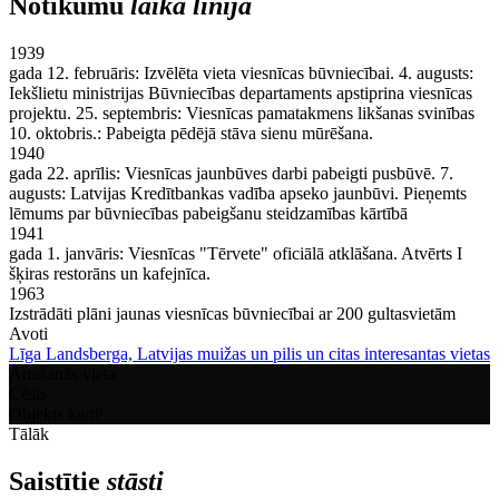
Notikumu
laika līnija
1939
gada 12. februāris: Izvēlēta vieta viesnīcas būvniecībai. 4. augusts:
Iekšlietu ministrijas Būvniecības departaments apstiprina viesnīcas
projektu. 25. septembris: Viesnīcas pamatakmens likšanas svinības
10. oktobris.: Pabeigta pēdējā stāva sienu mūrēšana.
1940
gada 22. aprīlis: Viesnīcas jaunbūves darbi pabeigti pusbūvē. 7.
augusts: Latvijas Kredītbankas vadība apseko jaunbūvi. Pieņemts
lēmums par būvniecības pabeigšanu steidzamības kārtībā
1941
gada 1. janvāris: Viesnīcas "Tērvete" oficiālā atklāšana. Atvērts I
šķiras restorāns un kafejnīca.
1963
Izstrādāti plāni jaunas viesnīcas būvniecībai ar 200 gultasvietām
Avoti
Līga Landsberga, Latvijas muižas un pilis un citas interesantas vietas
Atrašanās vieta
Cēsis
Objekts kartē
Tālāk
Saistītie
stāsti