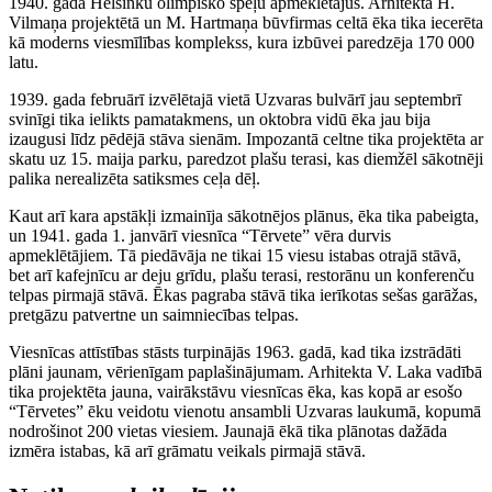
1940. gada Helsinku olimpisko spēļu apmeklētājus. Arhitekta H.
Vilmaņa projektētā un M. Hartmaņa būvfirmas celtā ēka tika iecerēta
kā moderns viesmīlības komplekss, kura izbūvei paredzēja 170 000
latu.
1939. gada februārī izvēlētajā vietā Uzvaras bulvārī jau septembrī
svinīgi tika ielikts pamatakmens, un oktobra vidū ēka jau bija
izaugusi līdz pēdējā stāva sienām. Impozantā celtne tika projektēta ar
skatu uz 15. maija parku, paredzot plašu terasi, kas diemžēl sākotnēji
palika nerealizēta satiksmes ceļa dēļ.
Kaut arī kara apstākļi izmainīja sākotnējos plānus, ēka tika pabeigta,
un 1941. gada 1. janvārī viesnīca “Tērvete” vēra durvis
apmeklētājiem. Tā piedāvāja ne tikai 15 viesu istabas otrajā stāvā,
bet arī kafejnīcu ar deju grīdu, plašu terasi, restorānu un konferenču
telpas pirmajā stāvā. Ēkas pagraba stāvā tika ierīkotas sešas garāžas,
pretgāzu patvertne un saimniecības telpas.
Viesnīcas attīstības stāsts turpinājās 1963. gadā, kad tika izstrādāti
plāni jaunam, vērienīgam paplašinājumam. Arhitekta V. Laka vadībā
tika projektēta jauna, vairākstāvu viesnīcas ēka, kas kopā ar esošo
“Tērvetes” ēku veidotu vienotu ansambli Uzvaras laukumā, kopumā
nodrošinot 200 vietas viesiem. Jaunajā ēkā tika plānotas dažāda
izmēra istabas, kā arī grāmatu veikals pirmajā stāvā.