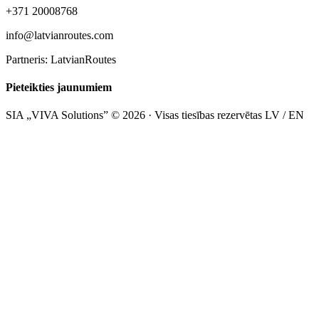
+371 20008768
info@latvianroutes.com
Partneris: LatvianRoutes
Pieteikties jaunumiem
SIA „VIVA Solutions” © 2026 · Visas tiesības rezervētas
LV / EN