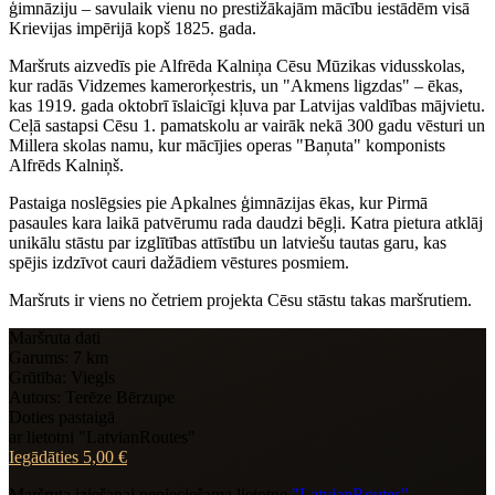
ģimnāziju – savulaik vienu no prestižākajām mācību iestādēm visā
Krievijas impērijā kopš 1825. gada.
Maršruts aizvedīs pie Alfrēda Kalniņa Cēsu Mūzikas vidusskolas,
kur radās Vidzemes kamerorķestris, un "Akmens ligzdas" – ēkas,
kas 1919. gada oktobrī īslaicīgi kļuva par Latvijas valdības mājvietu.
Ceļā sastapsi Cēsu 1. pamatskolu ar vairāk nekā 300 gadu vēsturi un
Millera skolas namu, kur mācījies operas "Baņuta" komponists
Alfrēds Kalniņš.
Pastaiga noslēgsies pie Apkalnes ģimnāzijas ēkas, kur Pirmā
pasaules kara laikā patvērumu rada daudzi bēgļi. Katra pietura atklāj
unikālu stāstu par izglītības attīstību un latviešu tautas garu, kas
spējis izdzīvot cauri dažādiem vēstures posmiem.
Maršruts ir viens no četriem projekta Cēsu stāstu takas maršrutiem.
Maršruta dati
Garums:
7 km
Grūtība:
Viegls
Autors:
Terēze Bērzupe
Doties pastaigā
ar lietotni "LatvianRoutes"
Iegādāties
5,00 €
Maršruta iziešanai nepieciešama lietotne
"LatvianRoutes"
.