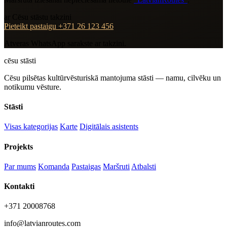
ar Cēsu stāstu takzini
Pieteikt pastaigu
+371 26 123 456
Atveras WhatsApp sarakste ar takzini.
cēsu
stāsti
Cēsu pilsētas kultūrvēsturiskā mantojuma stāsti — namu, cilvēku un
notikumu vēsture.
Stāsti
Visas kategorijas
Karte
Digitālais asistents
Projekts
Par mums
Komanda
Pastaigas
Maršruti
Atbalsti
Kontakti
+371 20008768
info@latvianroutes.com