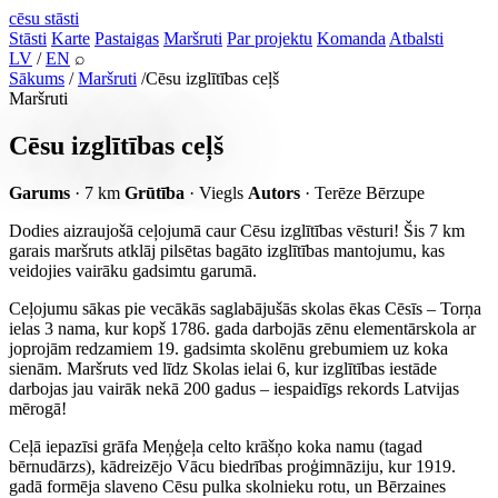
cēsu
stāsti
Stāsti
Karte
Pastaigas
Maršruti
Par projektu
Komanda
Atbalsti
LV
/
EN
⌕
Sākums
/
Maršruti
/
Cēsu izglītības ceļš
Maršruti
Cēsu izglītības ceļš
Garums
· 7 km
Grūtība
· Viegls
Autors
· Terēze Bērzupe
Dodies aizraujošā ceļojumā caur Cēsu izglītības vēsturi! Šis 7 km
garais maršruts atklāj pilsētas bagāto izglītības mantojumu, kas
veidojies vairāku gadsimtu garumā.
Ceļojumu sākas pie vecākās saglabājušās skolas ēkas Cēsīs – Torņa
ielas 3 nama, kur kopš 1786. gada darbojās zēnu elementārskola ar
joprojām redzamiem 19. gadsimta skolēnu grebumiem uz koka
sienām. Maršruts ved līdz Skolas ielai 6, kur izglītības iestāde
darbojas jau vairāk nekā 200 gadus – iespaidīgs rekords Latvijas
mērogā!
Ceļā iepazīsi grāfa Meņģeļa celto krāšņo koka namu (tagad
bērnudārzs), kādreizējo Vācu biedrības proģimnāziju, kur 1919.
gadā formēja slaveno Cēsu pulka skolnieku rotu, un Bērzaines