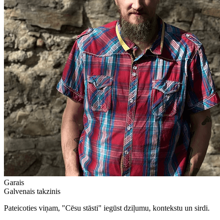
Garais
Galvenais takzinis
Pateicoties viņam, "Cēsu stāsti" iegūst dziļumu, kontekstu un sirdi.