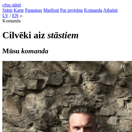
cēsu
stāsti
Stāsti
Karte
Pastaigas
Maršruti
Par projektu
Komanda
Atbalsti
LV
/
EN
⌕
Komanda
Cilvēki aiz
stāstiem
Mūsu
komanda