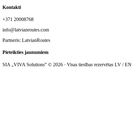
Kontakti
+371 20008768
info@latvianroutes.com
Partneris: LatvianRoutes
Pieteikties jaunumiem
SIA „VIVA Solutions” © 2026 · Visas tiesības rezervētas
LV / EN