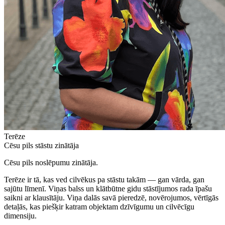
Terēze
Cēsu pils stāstu zinātāja
Cēsu pils noslēpumu zinātāja.
Terēze ir tā, kas ved cilvēkus pa stāstu takām — gan vārda, gan
sajūtu līmenī. Viņas balss un klātbūtne gidu stāstījumos rada īpašu
saikni ar klausītāju. Viņa dalās savā pieredzē, novērojumos, vērtīgās
detaļās, kas piešķir katram objektam dzīvīgumu un cilvēcīgu
dimensiju.